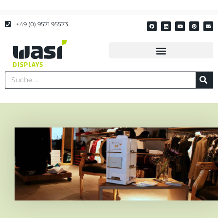
Zum
F
L
Y
P
E
Inhalt
a
i
o
i
n
+49 (0) 9571 95573
c
n
u
n
v
springen
e
k
t
t
e
b
e
u
e
l
o
d
b
r
o
o
i
e
e
p
k
n
s
e
t
Suche